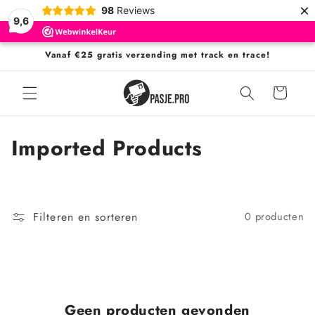
Meteen
×
98
Reviews
naar de
9,6
content
Vanaf €25 gratis verzending met track en trace!
Winkelwagen
C
Imported Products
o
l
Filteren en sorteren
0 producten
l
e
c
t
Geen producten gevonden