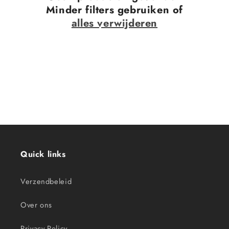
Minder filters gebruiken of
i
alles verwijderen
e
:
Quick links
Verzendbeleid
Over ons
Privacy Policy